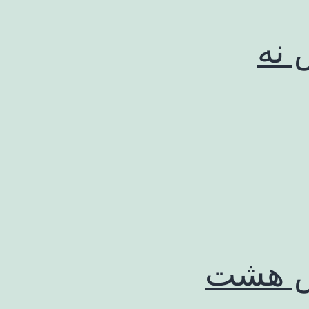
نه
 هشت