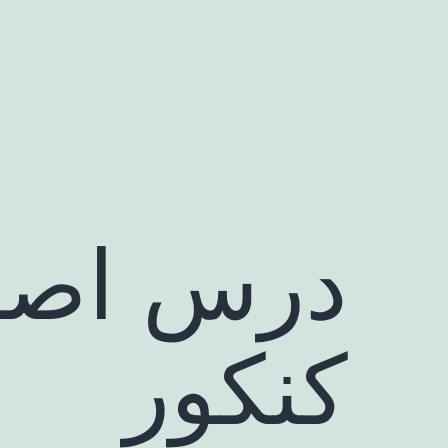
رش
ه
حتوا
درس اصل
کنکور