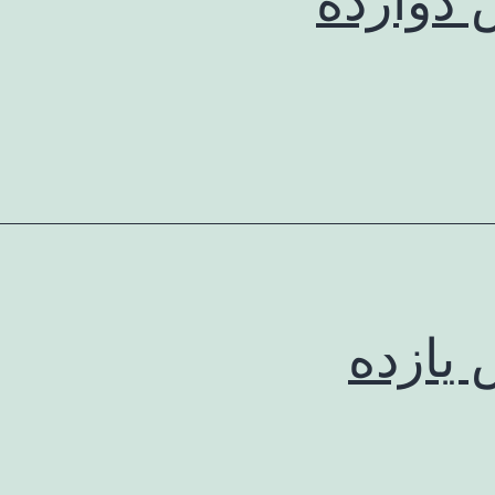
دوازده
یازده