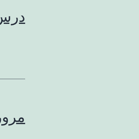
درس 
مرور