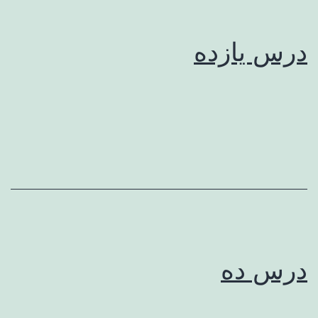
درس یازده
درس ده