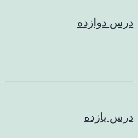
درس دوازده
درس یازده