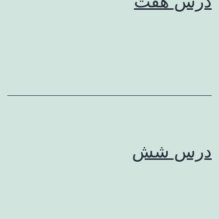
درس هفت
درس شش