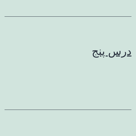
درس پنج