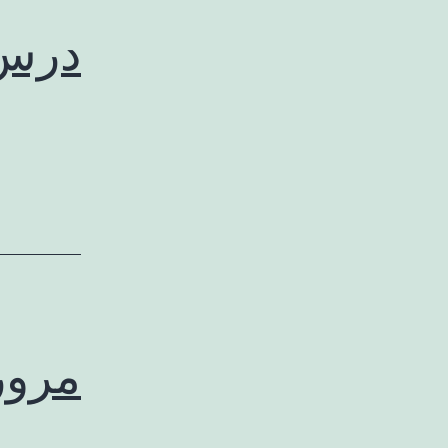
درس 
مرور