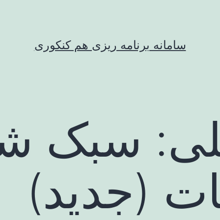
سامانه برنامه ریزی هم کنکوری
ی:
سبک شن
یات (جدید)