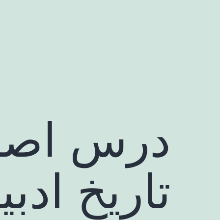
رش
ه
حتوا
درس اصل
تاریخ ادب