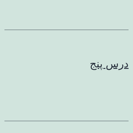
درس پنج