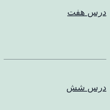
درس هفت
درس شش