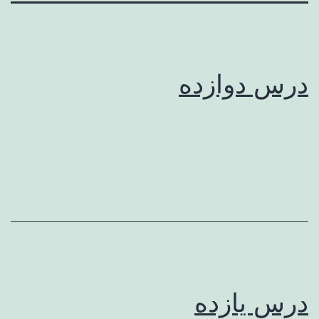
درس دوازده
درس یازده