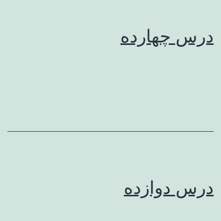
درس چهارده
درس دوازده