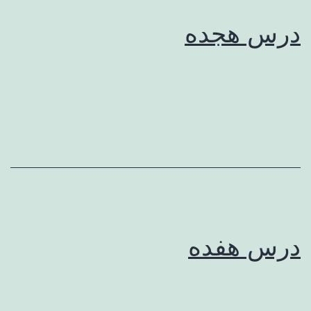
درس هجده
درس هفده