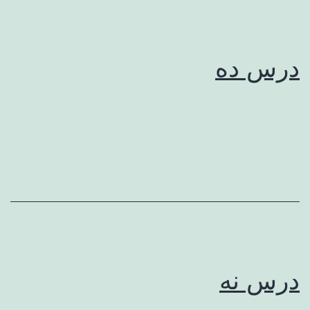
درس ده
درس نه