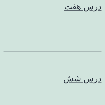
درس هفت
درس شش