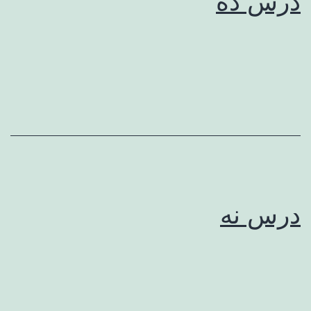
درس ده
درس نه