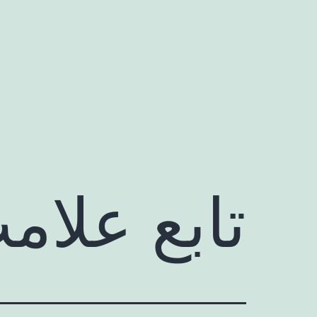
رش
ه
حتوا
تابع علام