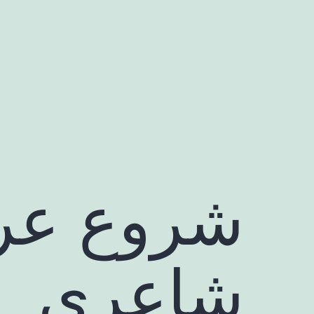
رش
ه
حتوا
شروع عرو
شاعری