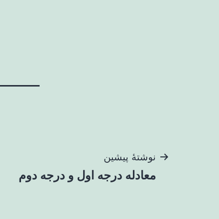
راهبری
نوشتهٔ پیشین
معادله درجه اول و درجه دوم
نوشته