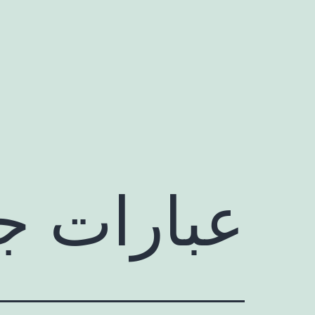
رش
ه
حتوا
عبارات جب