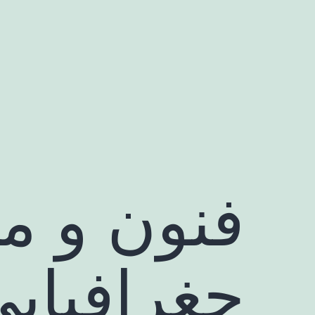
رش
ه
حتوا
فنون و م
جغرافیایی 