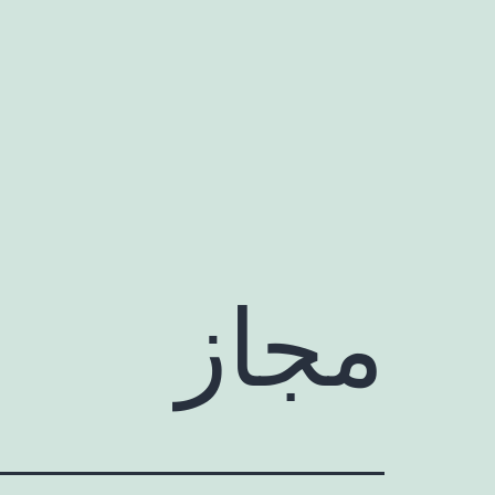
رش
ه
حتوا
مجاز